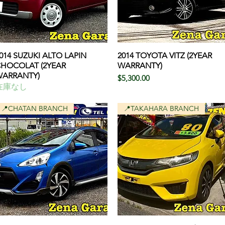
014 SUZUKI ALTO LAPIN
クイックビュー
2014 TOYOTA VITZ (2YEAR
クイックビュー
HOCOLAT (2YEAR
WARRANTY)
ARRANTY)
価格
$5,300.00
在庫なし
📍CHATAN BRANCH
📍TAKAHARA BRANCH