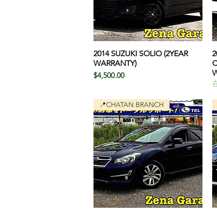
2014 SUZUKI SOLIO (2YEAR
クイックビュー
2
WARRANTY)
C
W
価格
$4,500.00
📍CHATAN BRANCH