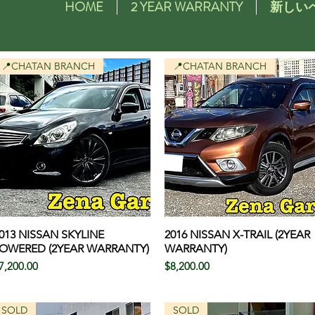
HOME
2 YEAR WARRANTY
新しい
📍CHATAN BRANCH
📍CHATAN BRANCH
013 NISSAN SKYLINE
クイックビュー
2016 NISSAN X-TRAIL (2YEAR
クイックビュー
OWERED (2YEAR WARRANTY)
WARRANTY)
価格
価格
7,200.00
$8,200.00
SOLD
SOLD