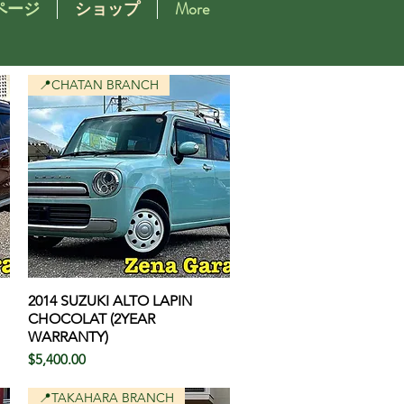
ページ
ショップ
More
📍CHATAN BRANCH
2014 SUZUKI ALTO LAPIN
クイックビュー
CHOCOLAT (2YEAR
WARRANTY)
価格
$5,400.00
📍TAKAHARA BRANCH