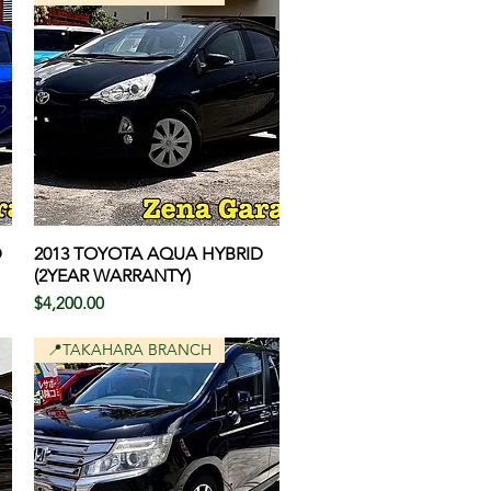
D
2013 TOYOTA AQUA HYBRID
クイックビュー
(2YEAR WARRANTY)
価格
$4,200.00
📍TAKAHARA BRANCH