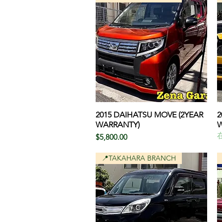
2015 DAIHATSU MOVE (2YEAR
クイックビュー
2
WARRANTY)
W
価格
$5,800.00
📍TAKAHARA BRANCH