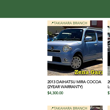
📍TAKAHARA BRANCH
2013 DAIHATSU MIRA COCOA
クイックビュー
2
(2YEAR WARRANTY)
L
価格
$4,300.00
$
📍TAKAHARA BRANCH