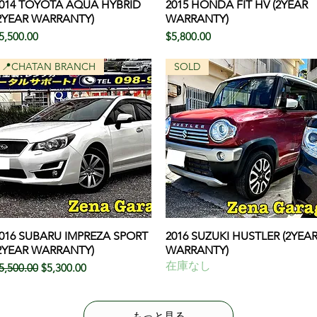
014 TOYOTA AQUA HYBRID
クイックビュー
2015 HONDA FIT HV (2YEAR
クイックビュー
2YEAR WARRANTY)
WARRANTY)
価格
価格
5,500.00
$5,800.00
📍CHATAN BRANCH
SOLD
016 SUBARU IMPREZA SPORT
クイックビュー
2016 SUZUKI HUSTLER (2YEA
クイックビュー
2YEAR WARRANTY)
WARRANTY)
在庫なし
通常価格
セール価格
5,500.00
$5,300.00
もっと見る