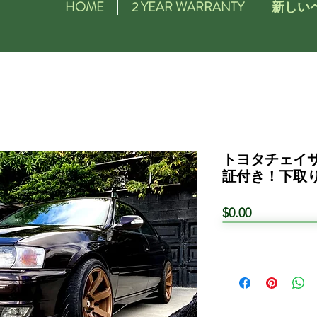
HOME
2 YEAR WARRANTY
新しい
トヨタチェイ
証付き！下取
価
$0.00
格