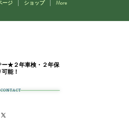
ページ
ショップ
More
サー★２年車検・２年保
り可能！
CONTACT