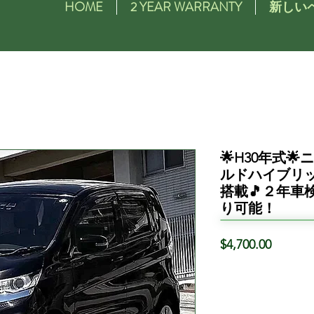
HOME
2 YEAR WARRANTY
新しい
🌟H30年式
ルドハイブリッ
搭載🎵２年車
り可能！
価
$4,700.00
格