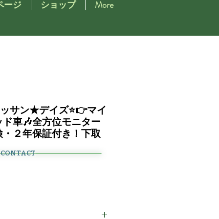
ページ
ショップ
More
ニッサン★デイズ⭐👉マイ
ド車🎶全方位モニター
検・２年保証付き！下取
CONTACT