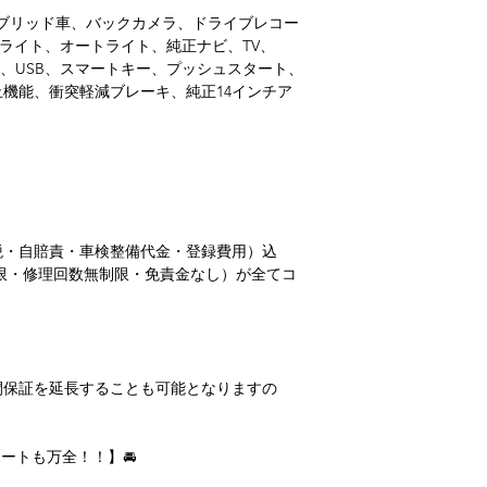
ハイブリッド車、バックカメラ、ドライブレコー
ドライト、オートライト、純正ナビ、TV、
X、ETC、USB、スマートキー、プッシュスタート、
機能、衝突軽減ブレーキ、純正14インチア
税・自賠責・車検整備代金・登録費用）込
限・修理回数無制限・免責金なし）が全てコ
間保証を延長することも可能となりますの
♪
ートも万全！！】🚘