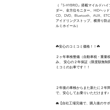
（『S-HYBRID』搭載マイルド
ダー、全方位モニター、HIDヘッ
CD、DVD、Bluetooth、AU
アイドリングストップ、横滑り防止
ルミホイール）
☘️安心のコミコミ価格！！☘️
２ヶ年車検整備（自動車税・重量
み、 安心の２年保証（限度額無制
ミコミのお車です！！
２年後の車検からまた新たに２年
で、安心してお乗りいただけます
🚘【自社工場完備で、購入後のサポ