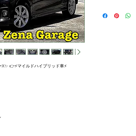
ターX✨ 👉⚡マイルドハイブリッド車⚡
ル