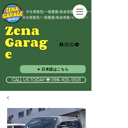
中古車販売/一般整備/板金塗装/レンタカー
中古車販売/一般整備/板金塗装/レンタカー
Zena
Garag
e
➤ 日本語はこちら
CALL US TODAY ☏ 098-923-5501