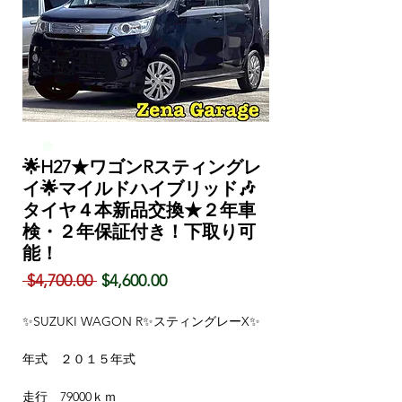
🌟H27★ワゴンRスティングレ
イ🌟マイルドハイブリッド🎶
タイヤ４本新品交換★２年車
検・２年保証付き！下取り可
能！
通
セ
 $4,700.00 
$4,600.00
常
ー
価
ル
✨SUZUKI WAGON R✨スティングレーX✨
格
価
格
年式 ２０１５年式
走行 79000ｋｍ