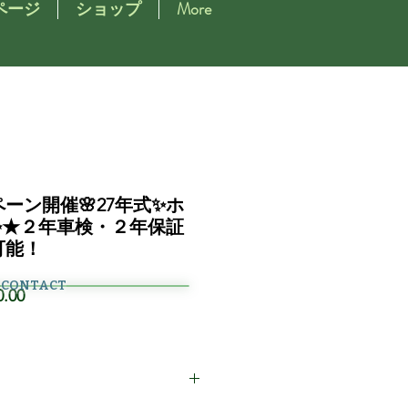
ページ
ショップ
More
ペーン開催🌸27年式✨ホ
✨★２年車検・２年保証
可能！
CONTACT
セ
0.00
ー
ル
価
格