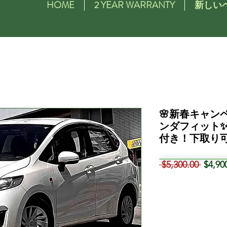
HOME
2 YEAR WARRANTY
新しい
🌸新春キャン
ンダフィット
付き！下取り
通
 $5,300.00 
$4,90
常
価
格