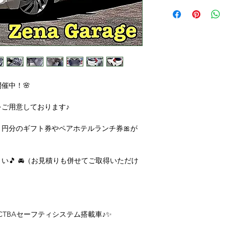
催中！🌸
をご用意しております♪
０円分のギフト券やペアホテルランチ券🎀が
🎵 🚘（お見積りも併せてご取得いただけ
ジ✨CTBAセーフティシステム搭載車♪✨