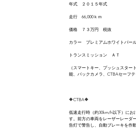
年式 ２０１５年式
走行 66,000ｋｍ
価格 ７３万円 税抜
カラー プレミアムホワイトパー
トランスミッション ＡＴ
（スマートキー、プッシュスター
能、バックカメラ、CTBAセーフ
🔶CTBA🔶
低速走行時（約30km/h以下）に
す。前方の車両をレーザーレーダ
告灯で警告し、自動ブレーキを作