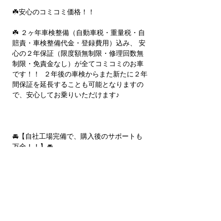
☘️安心のコミコミ価格！！
☘️ ２ヶ年車検整備（自動車税・重量税・自
賠責・車検整備代金・登録費用）込み、 安
心の２年保証（限度額無制限・修理回数無
制限・免責金なし）が全てコミコミのお車
です！！ ２年後の車検からまた新たに２年
間保証を延長することも可能となりますの
で、安心してお乗りいただけます♪
🚘【自社工場完備で、購入後のサポートも
万全！！】🚘
車検、修理、板金塗装、レンタカーまで自
社で全て行っているので、 お客様のお車を
トータルサポート致します♪ 下取り、注文
販売も行っております！！