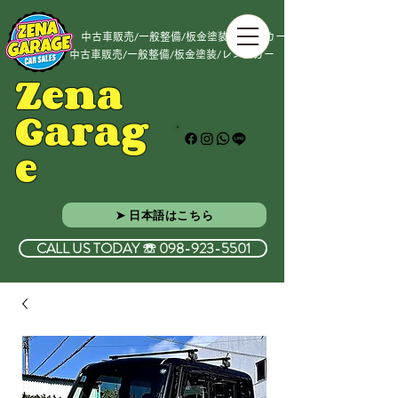
中古車販売/一般整備/板金塗装/レンタカー
中古車販売/一般整備/板金塗装/レンタカー
Zena
Garag
e
➤ 日本語はこちら
CALL US TODAY ☏ 098-923-5501