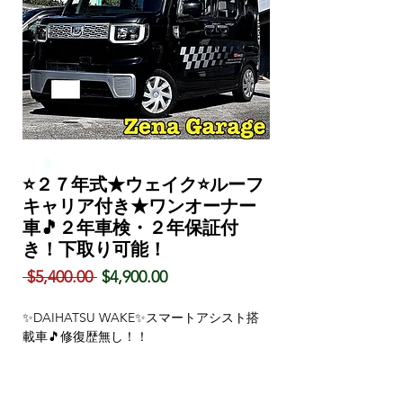
⭐２７年式★ウェイク⭐ルーフ
キャリア付き★ワンオーナー
車🎵２年車検・２年保証付
き！下取り可能！
通
セ
 $5,400.00 
$4,900.00
常
ー
価
ル
✨DAIHATSU WAKE✨スマートアシスト搭
格
価
載車🎵修復歴無し！！
格