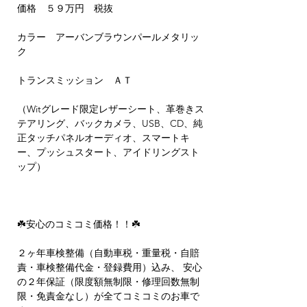
価格 ５９万円 税抜
カラー アーバンブラウンパールメタリッ
ク
トランスミッション ＡＴ
（Witグレード限定レザーシート、革巻きス
テアリング、バックカメラ、USB、CD、純
正タッチパネルオーディオ、スマートキ
ー、プッシュスタート、アイドリングスト
ップ）
☘️安心のコミコミ価格！！☘️
２ヶ年車検整備（自動車税・重量税・自賠
責・車検整備代金・登録費用）込み、 安心
の２年保証（限度額無制限・修理回数無制
限・免責金なし）が全てコミコミのお車で