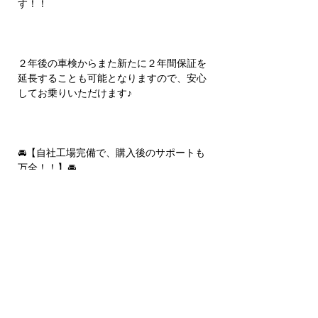
す！！
２年後の車検からまた新たに２年間保証を
延長することも可能となりますので、安心
してお乗りいただけます♪
🚘【自社工場完備で、購入後のサポートも
万全！！】🚘
車検、修理、板金塗装、レンタカーまで自
社で全て行っているので、 お客様のお車を
トータルサポート致します♪ 下取り、注文
販売も行っております！！
【お支払いについて】 ローン払い月々５０
００円～可能です！！ ローン会社さんも何