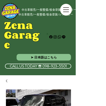
中古車販売/一般整備/板金塗装/レンタカー
中古車販売/一般整備/板金塗装/レンタカー
Zena
Garag
e
➤ 日本語はこちら
CALL US TODAY ☏ 098-923-5501