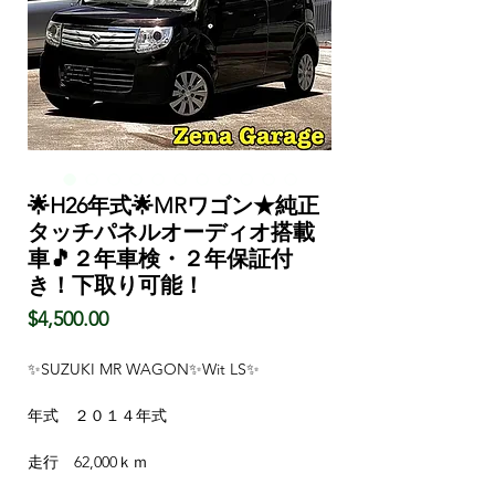
🌟H26年式🌟MRワゴン★純正
タッチパネルオーディオ搭載
車🎵２年車検・２年保証付
き！下取り可能！
価
$4,500.00
格
✨SUZUKI MR WAGON✨Wit LS✨
年式 ２０１４年式
走行 62,000ｋｍ