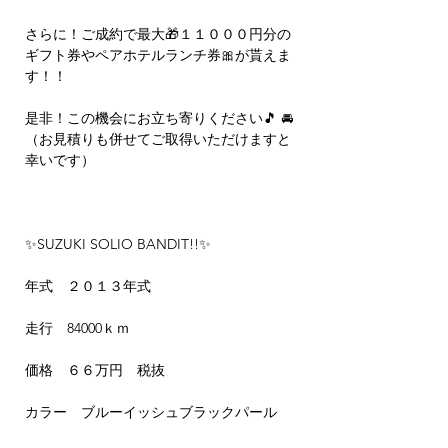
さらに！ご成約で最大🎁１１０００円分の
ギフト券やペアホテルランチ券🎀が貰えま
す！！
是非！この機会にお立ち寄りください🎵 🚘
（お見積りも併せてご取得いただけますと
幸いです）
✨SUZUKI SOLIO BANDIT!!✨
年式 ２０１３年式
走行 84000ｋｍ
価格 ６６万円 税抜
カラー ブルーイッシュブラックパール