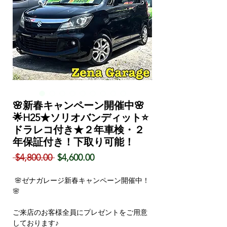
🌸新春キャンペーン開催中🌸
🌟H25★ソリオバンディット⭐
ドラレコ付き★２年車検・２
年保証付き！下取り可能！
通
セ
 $4,800.00 
$4,600.00
常
ー
価
ル
🌸ゼナガレージ新春キャンペーン開催中！
格
価
🌸
格
ご来店のお客様全員にプレゼントをご用意
しております♪