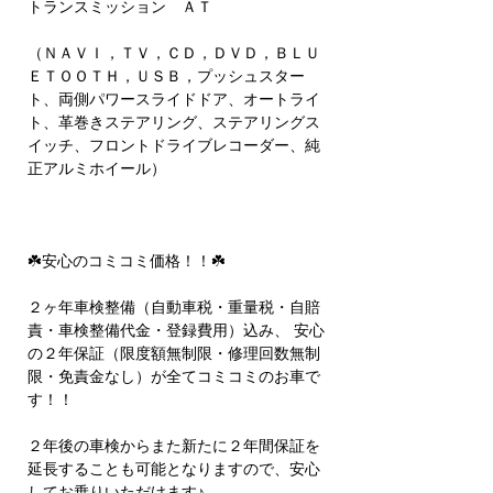
トランスミッション ＡＴ
（ＮＡＶＩ，ＴＶ，ＣＤ，ＤＶＤ，ＢＬＵ
ＥＴＯＯＴＨ，ＵＳＢ，プッシュスター
ト、両側パワースライドドア、オートライ
ト、革巻きステアリング、ステアリングス
イッチ、フロントドライブレコーダー、純
正アルミホイール）
☘️安心のコミコミ価格！！☘️
２ヶ年車検整備（自動車税・重量税・自賠
責・車検整備代金・登録費用）込み、 安心
の２年保証（限度額無制限・修理回数無制
限・免責金なし）が全てコミコミのお車で
す！！
２年後の車検からまた新たに２年間保証を
延長することも可能となりますので、安心
してお乗りいただけます♪