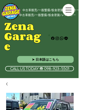
中古車販売/一般整備/板金塗装/レンタカー
中古車販売/一般整備/板金塗装/レンタカー
Zena
Garag
e
➤ 日本語はこちら
CALL US TODAY ☏ 098-923-5501