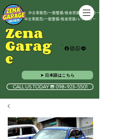
中古車販売/一般整備/板金塗装/レンタカー
中古車販売/一般整備/板金塗装/レンタカー
Zena
Garag
e
➤ 日本語はこちら
CALL US TODAY ☏ 098-923-5501