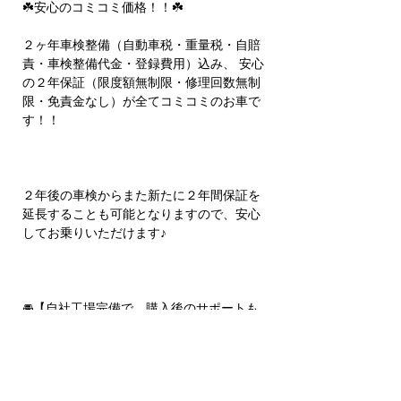
☘️安心のコミコミ価格！！☘️
２ヶ年車検整備（自動車税・重量税・自賠
責・車検整備代金・登録費用）込み、 安心
の２年保証（限度額無制限・修理回数無制
限・免責金なし）が全てコミコミのお車で
す！！
２年後の車検からまた新たに２年間保証を
延長することも可能となりますので、安心
してお乗りいただけます♪
🚘【自社工場完備で、購入後のサポートも
万全！！】🚘
車検、修理、板金塗装、レンタカーまで自
社で全て行っているので、 お客様のお車を