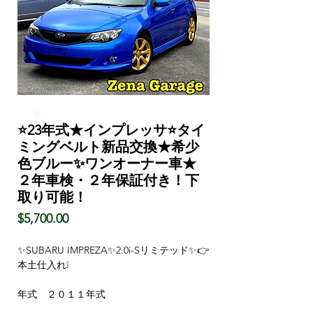
⭐23年式★インプレッサ⭐タイ
ミングベルト新品交換★希少
色ブルー✨ワンオーナー車★
２年車検・２年保証付き！下
取り可能！
価
$5,700.00
格
✨SUBARU IMPREZA✨2.0i-Sリミテッド✨👉
本土仕入れ❕
年式 ２０１１年式