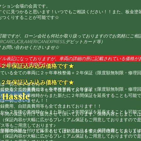
クション会場の会員です。
すぐに見つかると思います！いつでもご相談ください！！また、板金塗
おつくりすることが可能です☆
可能ですが、ローン会社も何社か取り扱っておりますのでお気軽にご相
CARD,JCB,AMERICANEXPRESS,デビットカード等）
！お問い合わせくださいませ☆
ドル表記になっておりますが、車両の詳細の所に記載されている価格が
たら遠慮なくご連絡下さい
※
・２年保証込み込み価格です★
いている全ての車両に２ヶ年車検整備＋２年保証（限度額無制限・修理
・２年保証込み込み価格です★
用は一切ございません！！
いている全ての車両に２ヶ年車検整備＋２年保証（限度額無制限・修理
登録費用、自賠責費用等も全て含まれております！！
 Hassle
から２年後の車検時からまた新たに２年間保証を延長することも可能で
用は一切ございません！！
登録費用、自賠責費用等も全て含まれております！！
から２年後の車検時からまた新たに２年間保証を延長することも可能で
２年間の保証を付けて販売させて頂いております。保障内容としまして
。（保証内容が大幅に広がるプレミアム保証もご用意しておりますので
ビス等もご用意しております♪
２年間の保証を付けて販売させて頂いております。保障内容としまして
保証修理の際は、リビルトもしくは新品部品を優先的に使用しておりま
。（保証内容が大幅に広がるプレミアム保証もご用意しておりますので