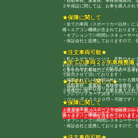
​・自動車税、重量税、車検整備費用、
２年保証に関しては、お車を購入され
★保障に関して
・全ての車両（スポーツカー以外）に
構＋エアコン機構が含まれております
​・オプションで24時間レスキューサ
・​保証会社と提携しておりますので
★注文車両可能★
・私たちゼナガレージは、多数のオー
★全ての車両２ヶ年車検整備
お探しのお車、１５００万代の中から
・私たちゼナガレージで販売させて頂
りますのでお客様のこだわりの一台を
で販売させて頂いております！
・掲載されている金額以外にかかる費
★お支払いに関して★
​・自動車税、重量税、車検整備費用、
・現金払いや銀行振り込みももちろん
２年保証に関しては、お車を購入され
​・クレジットカード決済（VISA,MASTER
​・ローン月々５０００円～可能です！
★保障に関して
・全ての車両（スポーツカー以外）に
​※在庫車
一覧のページ上
で価格表示が
構＋エアコン機構が含まれております
おります。ご不明な点などございまし
​・オプションで24時間レスキューサ
・​保証会社と提携しておりますので
★注文車両可能★