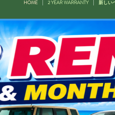
HOME
2 YEAR WARRANTY
新しい