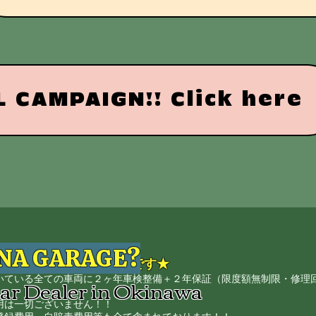
 CAMPAIGN!! Click here
ENA GARAGE?
・２年保証込み込み価格です★
いている全ての車両に２ヶ年車検整備＋２年保証（限度額無制限・修理
Car Dealer in Okinawa
用は一切ございません！！