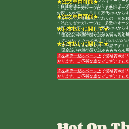
​・オプションで24時間レスキューサー
★注文車両可能★
・​保証会社と提携しておりますので、
・私たちゼナガレージは、多数のオー
お探しのお車、１５００万代の中から
★注文車両可能★
りますのでお客様のこだわりの一台を
・私たちゼナガレージは、多数のオー
お探しのお車、１５００万代の中から
★お支払いに関して★
りますのでお客様のこだわりの一台を
・現金払いや銀行振り込みももちろん
​・クレジットカード決済（VISA,MASTERC
★お支払いに関して★
​・ローン月々５０００円～可能です！
・現金払いや銀行振り込みももちろん
​・クレジットカード決済（VISA,MASTERC
​※在庫車
一覧のページ上
で価格表示が
​・ローン月々５０００円～可能です！
おります。ご不明な点などございまし
​※在庫車
一覧のページ上
で価格表示が
おります。ご不明な点などございまし
Hot On Th