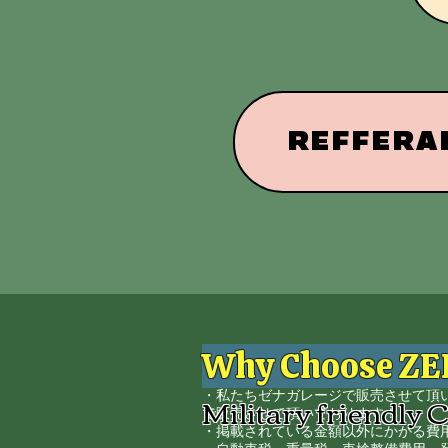
REFFERAL
Why Choose Z
★全ての車両２ヶ年車検整備
・私たちゼナガレージで販売させて頂
Military friendly 
で販売させて頂いております！
・掲載されている金額以外にかかる費