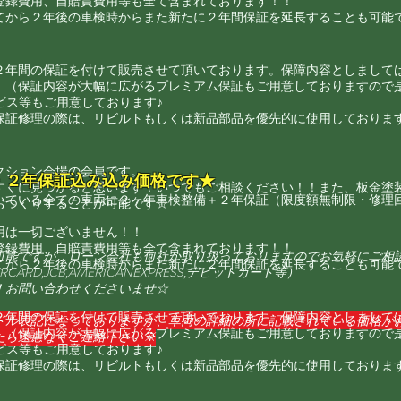
登録費用、自賠責費用等も全て含まれております！！
てから２年後の車検時からまた新たに２年間保証を延長することも可能で
２年間の保証を付けて販売させて頂いております。保障内容としまして
。（保証内容が大幅に広がるプレミアム保証もご用意しておりますので
ービス等もご用意しております♪
、保証修理の際は、リビルトもしくは新品部品を優先的に使用しておりま
クション会場の会員です。
・２年保証込み込み価格です★
すぐに見つかると思います！いつでもご相談ください！！また、板金塗
いている全ての車両に２ヶ年車検整備＋２年保証（限度額無制限・修理
おつくりすることが可能です☆
用は一切ございません！！
登録費用、自賠責費用等も全て含まれております！！
可能ですが、ローン会社も何社か取り扱っておりますのでお気軽にご相
てから２年後の車検時からまた新たに２年間保証を延長することも可能で
CARD,JCB,AMERICANEXPRESS,デビットカード等）
！お問い合わせくださいませ☆
２年間の保証を付けて販売させて頂いております。保障内容としまして
ドル表記になっておりますが、車両の詳細の所に記載されている価格が
。（保証内容が大幅に広がるプレミアム保証もご用意しておりますので
たら遠慮なくご連絡下さい
※
ービス等もご用意しております♪
、保証修理の際は、リビルトもしくは新品部品を優先的に使用しておりま