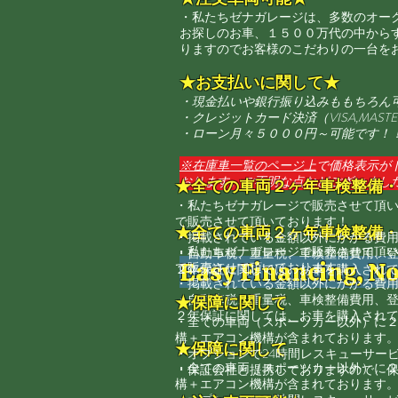
・私たちゼナガレージは、多数のオー
お探しのお車、１５００万代の中から
りますのでお客様のこだわりの一台を
★お支払いに関して★
・現金払いや銀行振り込みももちろん
​・クレジットカード決済（VISA,MASTER
​・ローン月々５０００円～可能です！
​※在庫車
一覧のページ上
で価格表示が
おります。ご不明な点などございまし
★全ての車両２ヶ年車検整備
・私たちゼナガレージで販売させて頂
で販売させて頂いております！
★全ての車両２ヶ年車検整備
・掲載されている金額以外にかかる費
・私たちゼナガレージで販売させて頂
​・自動車税、重量税、車検整備費用、
Easy Financing, No
で販売させて頂いております！
２年保証に関しては、お車を購入されて
・掲載されている金額以外にかかる費
​・自動車税、重量税、車検整備費用、
★保障に関して
２年保証に関しては、お車を購入されて
・全ての車両（スポーツカー以外）に
構＋エアコン機構が含まれております
★保障に関して
​・オプションで24時間レスキューサー
・全ての車両（スポーツカー以外）に
・​保証会社と提携しておりますので、
構＋エアコン機構が含まれております